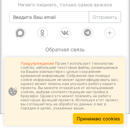
Присоединяйтесь, нас уже более 4000
Отправить
Обратная связь
Предупреждение!
Проект использует технологию
cookies, небольшие текстовые файлы, размещаемые
Цифровое интернет издание За-Строй.РФ |
на Вашем компьютере с целью сохранения
временной информации. Собранная при помощи
Дискуссионно - информационная, отраслевая
cookie информация не может идентифицировать вас,
однако может помочь нам улучшить работу нашего
площадка. Новости и публикации
проекта. Вы можете отказаться от использования
cookies, выбрав соответствующие настройки в
независимых и зависимых экспертов
браузере. Однако это может повлиять на работу
некоторых функций проекта. Используя этот проект,
связанные с важнейшей строительной
вы соглашаетесь на обработку данных о вас в
отраслью и её системой саморегулирования
порядке и целях, указанных выше.
в Российской Федерации. Отдельные
Принимаю cookies
публикации могут содержать информацию,