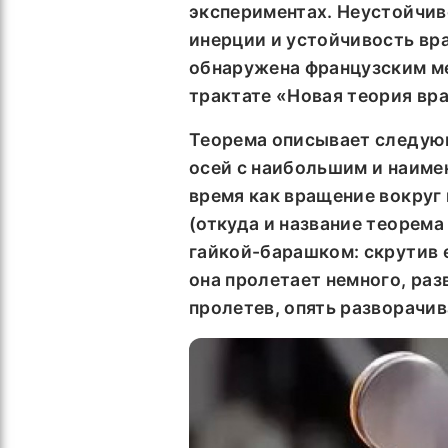
экспериментах. Неустойчив
инерции и устойчивость вр
обнаружена французским ме
трактате «Новая теория вр
Теорема описывает следую
осей с наибольшим и наиме
время как вращение вокруг
(откуда и название теорема
гайкой-барашком: скрутив е
она пролетает немного, раз
пролетев, опять разворачив