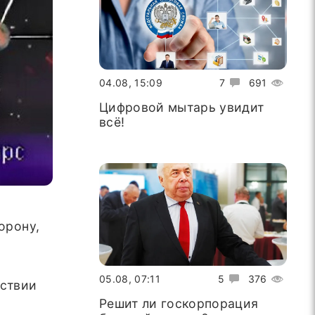
04.08, 15:09
7
691
Цифровой мытарь увидит
всё!
орону,
05.08, 07:11
5
376
дствии
Решит ли госкорпорация