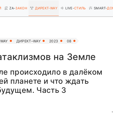
Й
ZA-
ЗАКОН
ДИРЕКТ-
WAY
LIVE-
СТИЛЬ
SMART-
ДО
–WAY
ДИРЕКТ–WAY
2023
08
атаклизмов на Земле
ле происходило в далёком
й планете и что ждать
будущем. Часть 3