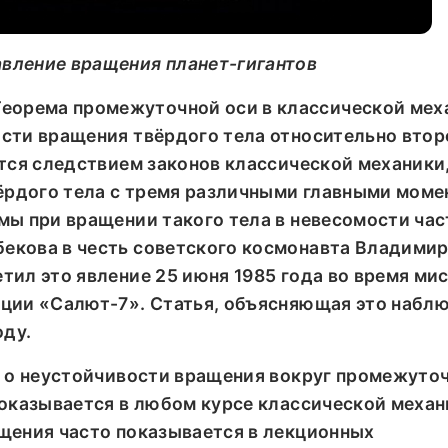
вление вращения планет-гигантов
Теорема промежуточной оси
в классической мех
сти вращения твёрдого тела относительно втор
ется следствием законов классической механики
рдого тела с тремя различными главными моме
мы при вращении такого тела в невесомости час
екова в честь советского космонавта Владими
ил это явление 25 июня 1985 года во время ми
ции «Салют-7». Статья, объясняющая это набл
оду.
а о неустойчивости вращения вокруг промежуто
доказывается в любом курсе классической механ
щения часто показывается в лекционных