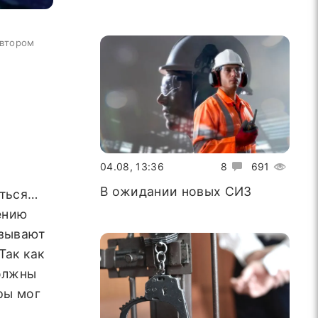
автором
04.08, 13:36
8
691
В ожидании новых СИЗ
яться…
ению
язывают
Так как
должны
ры мог