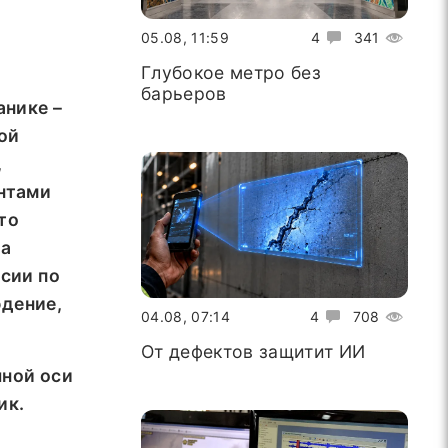
05.08, 11:59
4
341
Глубокое метро без
барьеров
анике –
ой
,
нтами
то
ра
ссии по
юдение,
04.08, 07:14
4
708
От дефектов защитит ИИ
чной оси
ик.