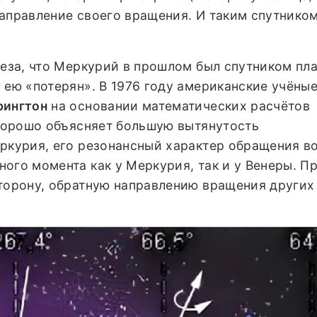
направление своего вращения. И таким спутнико
теза, что Меркурий в прошлом был спутником пл
 ею «потерян». В 1976 году американские учёны
рингтон
на основании математических расчётов
 хорошо объясняет большую вытянутость
еркурия, его резонансный характер обращения в
ого момента как у Меркурия, так и у Венеры. Пр
сторону, обратную направлению вращения других