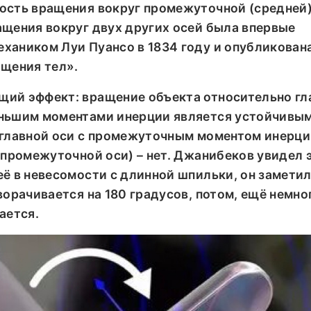
ость вращения вокруг промежуточной (средней)
ащения вокруг двух других осей была впервые
хаником Луи Пуансо в 1834 году и опубликована
ащения тел».
щий эффект: вращение объекта относительно гл
ньшим моментами инерции является устойчивым,
 главной оси с промежуточным моментом инерц
 промежуточной оси) – нет. Джанибеков увидел э
ё в невесомости с длинной шпильки, он заметил
ворачивается на 180 градусов, потом, ещё немно
ается.