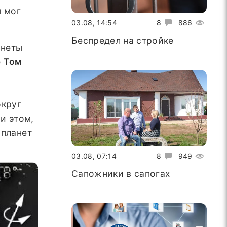
м мог
03.08, 14:54
8
886
Беспредел на стройке
анеты
е
Том
округ
и этом,
 планет
03.08, 07:14
8
949
Сапожники в сапогах