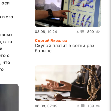
 оси
 в его
03.08, 10:24
4
800
авных
Сергей Яковлев
 в то
Скупой платит в сотни раз
ии
больше
то с
, что
го
06.08, 07:09
3
139