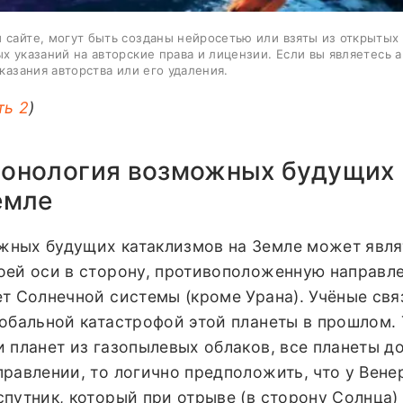
 сайте, могут быть созданы нейросетью или взяты из открытых
ых указаний на авторские права и лицензии. Если вы являетесь 
казания авторства или его удаления.
ть 2
)
ронология возможных будущих
емле
жных будущих катаклизмов на Земле может явл
оей оси в сторону, противоположенную направл
ет Солнечной системы (кроме Урана). Учёные св
обальной катастрофой этой планеты в прошлом. 
и планет из газопылевых облаков, все планеты 
равлении, то логично предположить, что у Вене
путник, который при отрыве (в сторону Солнца)