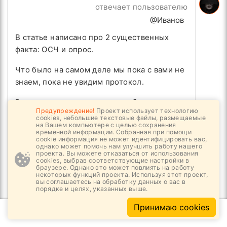
отвечает пользователю
@Иванов
В статье написано про 2 существенных
факта: ОСЧ и опрос.
Что было на самом деле мы пока с вами не
знаем, пока не увидим протокол.
Вместе с тем. проведение любых опросов
Предупреждение!
Проект использует технологию
во время проведения ОСЧ никак не
cookies, небольшие текстовые файлы, размещаемые
на Вашем компьютере с целью сохранения
запрещается. Отличие опроса лишь в том,
временной информации. Собранная при помощи
что по нему не принимается решения как
cookie информация не может идентифицировать вас,
однако может помочь нам улучшить работу нашего
на ОСЧ.
проекта. Вы можете отказаться от использования
cookies, выбрав соответствующие настройки в
браузере. Однако это может повлиять на работу
Второе. Нет нигде запрета выносить любой
некоторых функций проекта. Используя этот проект,
вы соглашаетесь на обработку данных о вас в
вопрос на ОСЧ, даже если бы вынесли
порядке и целях, указанных выше.
вопрос о поддержке изменений в
Принимаю cookies
Конституцию. Тут полная свобода у НКО.
Вы говорите о ничтожности - да