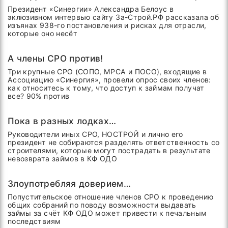
Президент «Синергии» Александра Белоус в
эклюзивном интервью сайту За-Строй.РФ рассказала об
изъянах 938-го постановления и рисках для отрасли,
которые оно несёт
А члены СРО против!
Три крупные СРО (СОПО, МРСА и ПОСО), входящие в
Ассоциацию «Синергия», провели опрос своих членов:
как относитесь к тому, что доступ к займам получат
все? 90% против
Пока в разных лодках…
Руководители иных СРО, НОСТРОЙ и лично его
президент не собираются разделять ответственность со
строителями, которые могут пострадать в результате
невозврата займов в КФ ОДО
Злоупотребляя доверием…
Попустительское отношение членов СРО к проведению
общих собраний по поводу возможности выдавать
займы за счёт КФ ОДО может привести к печальным
последствиям