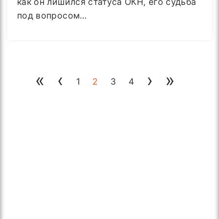
как он лишился статуса ОКН, его судьба
под вопросом…
«
‹
›
»
1
2
3
4