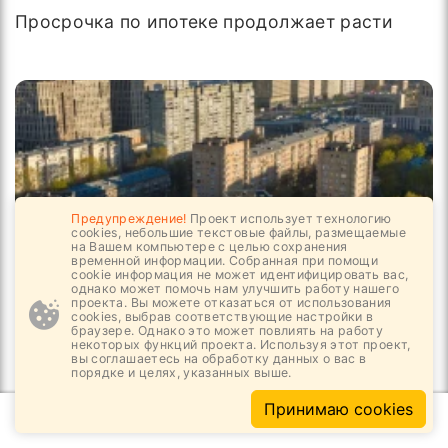
Просрочка по ипотеке продолжает расти
Предупреждение!
Проект использует технологию
cookies, небольшие текстовые файлы, размещаемые
на Вашем компьютере с целью сохранения
временной информации. Собранная при помощи
cookie информация не может идентифицировать вас,
однако может помочь нам улучшить работу нашего
проекта. Вы можете отказаться от использования
cookies, выбрав соответствующие настройки в
05.08, 16:26
3
792
браузере. Однако это может повлиять на работу
некоторых функций проекта. Используя этот проект,
вы соглашаетесь на обработку данных о вас в
Государство открывает новые площадки для
порядке и целях, указанных выше.
застройщиков
Принимаю cookies