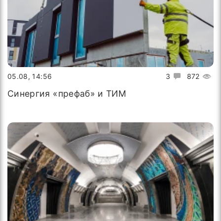
05.08, 14:56
3
872
Синергия «префаб» и ТИМ