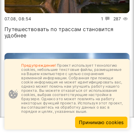
07.08, 08:54
1
287
Путешествовать по трассам становится
удобнее
Предупреждение!
Проект использует технологию
cookies, небольшие текстовые файлы, размещаемые
на Вашем компьютере с целью сохранения
временной информации. Собранная при помощи
cookie информация не может идентифицировать вас,
однако может помочь нам улучшить работу нашего
проекта. Вы можете отказаться от использования
cookies, выбрав соответствующие настройки в
браузере. Однако это может повлиять на работу
некоторых функций проекта. Используя этот проект,
вы соглашаетесь на обработку данных о вас в
порядке и целях, указанных выше.
Принимаю cookies
04.08, 16:24
1
840