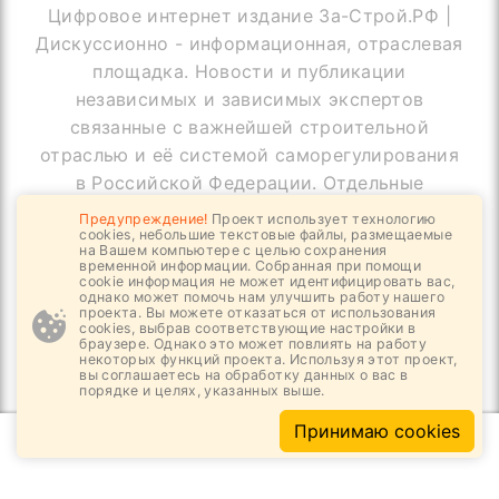
Цифровое интернет издание За-Строй.РФ |
Дискуссионно - информационная, отраслевая
площадка. Новости и публикации
независимых и зависимых экспертов
связанные с важнейшей строительной
отраслью и её системой саморегулирования
в Российской Федерации. Отдельные
публикации могут содержать информацию,
Предупреждение!
Проект использует технологию
cookies, небольшие текстовые файлы, размещаемые
не предназначенную для пользователей
на Вашем компьютере с целью сохранения
до 18 лет
временной информации. Собранная при помощи
cookie информация не может идентифицировать вас,
однако может помочь нам улучшить работу нашего
проекта. Вы можете отказаться от использования
cookies, выбрав соответствующие настройки в
браузере. Однако это может повлиять на работу
© Copyright За-Строй.РФ, 2019 - 2026
некоторых функций проекта. Используя этот проект,
вы соглашаетесь на обработку данных о вас в
Все права защищены
порядке и целях, указанных выше.
Принимаю cookies