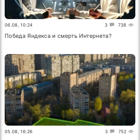
06.08, 10:24
3
738
Победа Яндекса и смерть Интернета?
05.08, 16:26
3
752