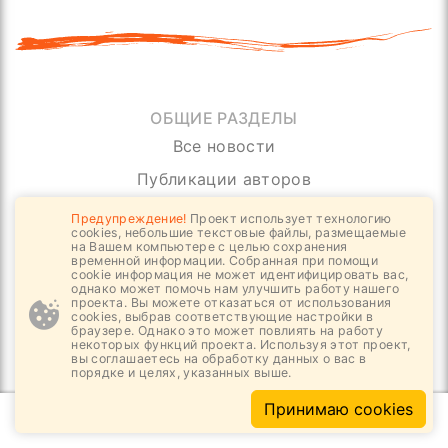
ОБЩИЕ РАЗДЕЛЫ
Все новости
Публикации авторов
Научные материалы
Предупреждение!
Проект использует технологию
cookies, небольшие текстовые файлы, размещаемые
Светские материалы
на Вашем компьютере с целью сохранения
временной информации. Собранная при помощи
cookie информация не может идентифицировать вас,
Материалы Цифровизации
однако может помочь нам улучшить работу нашего
проекта. Вы можете отказаться от использования
Судебно - Правовые материалы
cookies, выбрав соответствующие настройки в
браузере. Однако это может повлиять на работу
ПРАВОВЫЕ ДОКУМЕНТЫ
некоторых функций проекта. Используя этот проект,
вы соглашаетесь на обработку данных о вас в
Политика конфиденциальности
порядке и целях, указанных выше.
Правила комментирования
Принимаю cookies
Редакционная политика