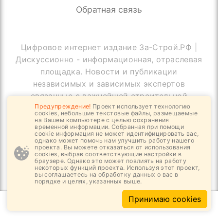
Обратная связь
Цифровое интернет издание За-Строй.РФ |
Дискуссионно - информационная, отраслевая
площадка. Новости и публикации
независимых и зависимых экспертов
связанные с важнейшей строительной
Предупреждение!
Проект использует технологию
отраслью и её системой саморегулирования
cookies, небольшие текстовые файлы, размещаемые
в Российской Федерации. Отдельные
на Вашем компьютере с целью сохранения
временной информации. Собранная при помощи
публикации могут содержать информацию,
cookie информация не может идентифицировать вас,
однако может помочь нам улучшить работу нашего
не предназначенную для пользователей
проекта. Вы можете отказаться от использования
cookies, выбрав соответствующие настройки в
до 18 лет
браузере. Однако это может повлиять на работу
некоторых функций проекта. Используя этот проект,
вы соглашаетесь на обработку данных о вас в
порядке и целях, указанных выше.
© Copyright За-Строй.РФ, 2019 - 2026
Принимаю cookies
Все права защищены