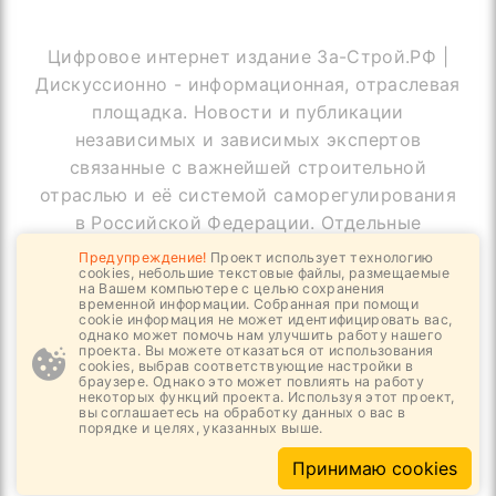
Цифровое интернет издание За-Строй.РФ |
Дискуссионно - информационная, отраслевая
площадка. Новости и публикации
независимых и зависимых экспертов
связанные с важнейшей строительной
отраслью и её системой саморегулирования
в Российской Федерации. Отдельные
публикации могут содержать информацию,
Предупреждение!
Проект использует технологию
cookies, небольшие текстовые файлы, размещаемые
не предназначенную для пользователей
на Вашем компьютере с целью сохранения
до 18 лет
временной информации. Собранная при помощи
cookie информация не может идентифицировать вас,
однако может помочь нам улучшить работу нашего
проекта. Вы можете отказаться от использования
cookies, выбрав соответствующие настройки в
браузере. Однако это может повлиять на работу
© Copyright За-Строй.РФ, 2019 - 2026
некоторых функций проекта. Используя этот проект,
вы соглашаетесь на обработку данных о вас в
Все права защищены
порядке и целях, указанных выше.
Принимаю cookies