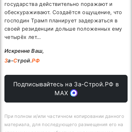
государства действительно поражают и
обескураживают. Создаётся ощущение, что
господин Трамп планирует задержаться в
своей резиденции дольше положенных ему
четырёх лет…
Искренне Ваш,
З
а-
С
трой.
РФ
Подписывайтесь на За-Строй.РФ в
МАХ
При полном и/или частичном копировании данного
материала, для последующего размещения его на