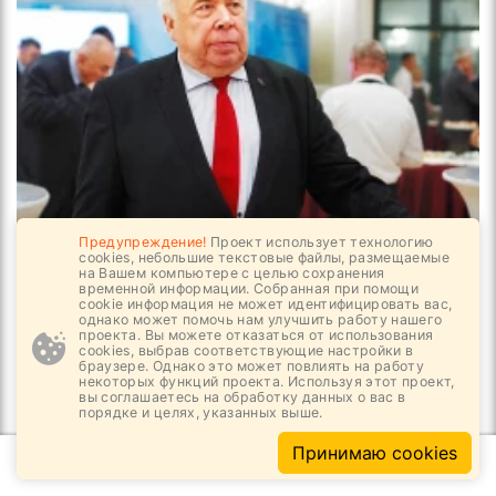
Предупреждение!
Проект использует технологию
05.08, 07:11
5
712
cookies, небольшие текстовые файлы, размещаемые
на Вашем компьютере с целью сохранения
временной информации. Собранная при помощи
Решит ли госкорпорация больной вопрос?
cookie информация не может идентифицировать вас,
однако может помочь нам улучшить работу нашего
проекта. Вы можете отказаться от использования
cookies, выбрав соответствующие настройки в
браузере. Однако это может повлиять на работу
некоторых функций проекта. Используя этот проект,
вы соглашаетесь на обработку данных о вас в
порядке и целях, указанных выше.
Принимаю cookies