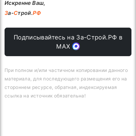
Искренне Ваш,
З
а-
С
трой.
РФ
Подписывайтесь на За-Строй.РФ в
МАХ
При полном и/или частичном копировании данного
материала, для последующего размещения его на
стороннем ресурсе, обратная, индексируемая
ссылка на источник обязательна!