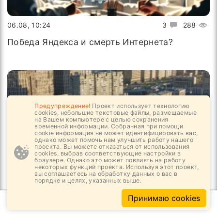
06.08, 10:24
3
288
Победа Яндекса и смерть Интернета?
Предупреждение!
Проект использует технологию
cookies, небольшие текстовые файлы, размещаемые
на Вашем компьютере с целью сохранения
временной информации. Собранная при помощи
cookie информация не может идентифицировать вас,
однако может помочь нам улучшить работу нашего
проекта. Вы можете отказаться от использования
cookies, выбрав соответствующие настройки в
браузере. Однако это может повлиять на работу
некоторых функций проекта. Используя этот проект,
вы соглашаетесь на обработку данных о вас в
порядке и целях, указанных выше.
05.08, 16:26
3
387
Принимаю cookies
Государство открывает новые площадки для