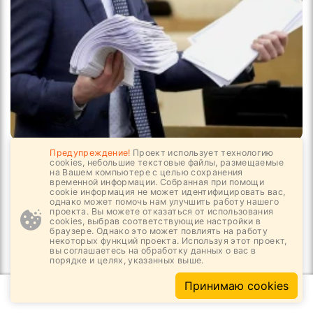
03.08, 13:24
5
864
Предупреждение!
Проект использует технологию
cookies, небольшие текстовые файлы, размещаемые
на Вашем компьютере с целью сохранения
Что август нам готовит?
временной информации. Собранная при помощи
cookie информация не может идентифицировать вас,
однако может помочь нам улучшить работу нашего
проекта. Вы можете отказаться от использования
cookies, выбрав соответствующие настройки в
браузере. Однако это может повлиять на работу
некоторых функций проекта. Используя этот проект,
вы соглашаетесь на обработку данных о вас в
порядке и целях, указанных выше.
Принимаю cookies